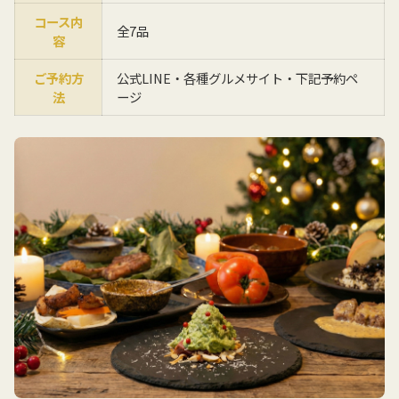
コース内
全7品
容
ご予約方
公式LINE・各種グルメサイト・下記予約ペ
法
ージ