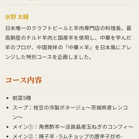
水野 太輔
日本唯一のクラフトビールと羊肉専門店の料理長。最
高鮮度のチルド羊肉と国産羊を使用し、中華を学んだ
羊のプロが、中国発祥の「中華×羊」を日本風にアレ
ンジした特別コースを企画しました。
コース内容
前菜5種
スープ：枝豆の冷製ポタージュ〜茨城県産レンコ
ン〜
メイン①：角煮酢羊〜淡路島産玉ねぎのコンフィ〜
メイン②：辣子羊 -ラムチョップの唐辛子炒め-